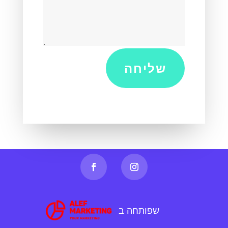
שליחה
שפותחה ב