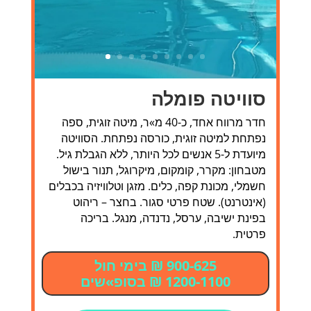
סוויטה פומלה
חדר מרווח אחד, כ-40 מ»ר, מיטה זוגית, ספה
נפתחת למיטה זוגית, כורסה נפתחת. הסוויטה
מיועדת ל-5 אנשים לכל היותר, ללא הגבלת גיל.
מטבחון: מקרר, קומקום, מיקרוגל, תנור בישול
חשמלי, מכונת קפה, כלים. מזגן וטלוויזיה בכבלים
(אינטרנט). שטח פרטי סגור. בחצר – ריהוט
בפינת ישיבה, ערסל, נדנדה, מנגל. בריכה
פרטית.
900-625 ₪ בימי חול
1200-1100 ₪ בסופ»שים