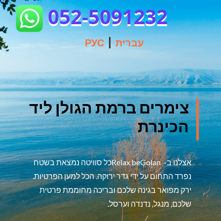
052-5091232
עברית
РУС
צימרים ברמת הגולן ליד
הכינרת
אצלנו ב- Relax beGolanכל סוויטה נמצאת בשטח
נפרד התחום על ידי גדר ירוקה. הכל למען הפרטיות.
ירק מפואר בגינה שלכם ובריכה מחוממת פרטית
שלכם, מנגל, נדנדה וערסל.