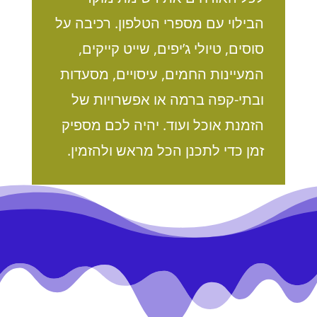
הבילוי עם מספרי הטלפון. רכיבה על
סוסים, טיולי ג’יפים, שייט קייקים,
המעיינות החמים, עיסויים, מסעדות
ובתי-קפה ברמה או אפשרויות של
הזמנת אוכל ועוד. יהיה לכם מספיק
זמן כדי לתכנן הכל מראש ולהזמין.