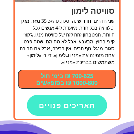
סוויטה לימון
שני חדרים: חדר שינה וסלון, סה»כ 35 מ»ר. מזגן
וטלוויזיה בכל חדר. מיועדת ל-4 אנשים לכל
היותר. המטבחון זהה לזה של סוויטה מנגו. ג’קוזי
קיצי בחוץ. מבעבע, אבל לא מחומם. שטח פרטי
סגור. מנגל. נוף הרים. אין בריכה, אבל אם חבורה
אחת מזמינה את «מנגו ו»לימון», דיירי «לימון»
משתמשים בבריכת «מנגו».
700-625 ₪ בימי חול
1000-800 ₪ בסופ»שים
תאריכים פנויים