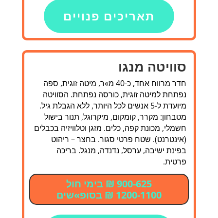
תאריכים פנויים
סוויטה מנגו
חדר מרווח אחד, כ-40 מ»ר, מיטה זוגית, ספה
נפתחת למיטה זוגית, כורסה נפתחת. הסוויטה
מיועדת ל-5 אנשים לכל היותר, ללא הגבלת גיל.
מטבחון: מקרר, קומקום, מיקרוגל, תנור בישול
חשמלי, מכונת קפה, כלים. מזגן וטלוויזיה בכבלים
(אינטרנט). שטח פרטי סגור. בחצר – ריהוט
בפינת ישיבה, ערסל, נדנדה, מנגל. בריכה
פרטית.
900-625 ₪ בימי חול
1200-1100 ₪ בסופ»שים